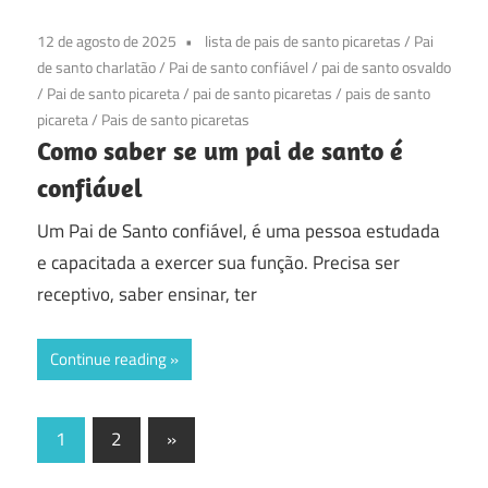
12 de agosto de 2025
lista de pais de santo picaretas
/
Pai
de santo charlatão
/
Pai de santo confiável
/
pai de santo osvaldo
/
Pai de santo picareta
/
pai de santo picaretas
/
pais de santo
picareta
/
Pais de santo picaretas
Como saber se um pai de santo é
confiável
Um Pai de Santo confiável, é uma pessoa estudada
e capacitada a exercer sua função. Precisa ser
receptivo, saber ensinar, ter
Continue reading
Paginação
Next
1
2
»
Posts
de