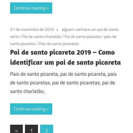
Continue reading
27 de novembro de 2020
alguem conhece um pai de santo
serio
/
Pai de santo charlatão
/
Pai de santo picareta
/
pais de
santo picareta
/
Pais de santo picaretas
Pai de santo picareta 2019 – Como
identificar um pai de santo picareta
Pais de santo picareta, pai de santo picareta, pais
de santo picaretas, pai de santo picaretas, pai de
santo charlatão,
Continue reading
Paginação
Previous
«
1
2