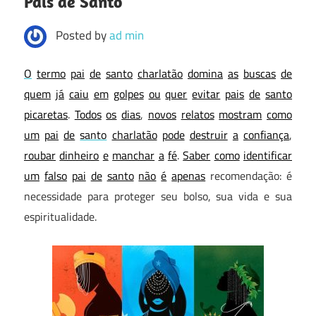
Pais de Santo
Posted by
ad min
O
termo
pai
de
santo
charlatão
domina
as
buscas
de
quem
já
caiu
em
golpes
ou
quer
evitar
pais
de
santo
picaretas
.
Todos
os
dias
,
novos
relatos
mostram
como
um
pai
de
santo
charlatão
pode
destruir
a
confiança
,
roubar
dinheiro
e
manchar
a
fé
.
Saber
como
identificar
um
falso
pai
de
santo
não
é
apenas
recomendação: é
necessidade para proteger seu bolso, sua vida e sua
espiritualidade.