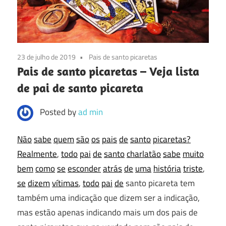
23 de julho de 2019
Pais de santo picaretas
Pais de santo picaretas – Veja lista
de pai de santo picareta
Posted by
ad min
Não
sabe
quem
são
os
pais
de
santo
picaretas?
Realmente
,
todo
pai
de
santo
charlatão
sabe
muito
bem
como
se
esconder
atrás
de
uma
história
triste
,
se
dizem
vítimas
,
todo
pai
de
santo picareta tem
também uma indicação que dizem ser a indicação,
mas estão apenas indicando mais um dos pais de