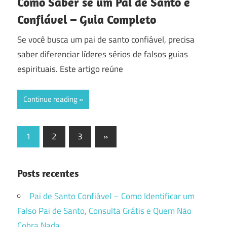
Como Saber se um Pai de Santo é
Confiável – Guia Completo
Se você busca um pai de santo confiável, precisa
saber diferenciar líderes sérios de falsos guias
espirituais. Este artigo reúne
Continue reading
Paginação
Next
1
2
3
»
Posts
de
posts
Posts recentes
Pai de Santo Confiável – Como Identificar um
Falso Pai de Santo, Consulta Grátis e Quem Não
Cobra Nada