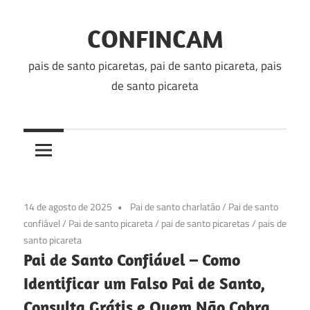
Skip
to
CONFINCAM
content
pais de santo picaretas, pai de santo picareta, pais
de santo picareta
14 de agosto de 2025
Pai de santo charlatão
/
Pai de santo
confiável
/
Pai de santo picareta
/
pai de santo picaretas
/
pais de
santo picareta
Pai de Santo Confiável – Como
Identificar um Falso Pai de Santo,
Consulta Grátis e Quem Não Cobra